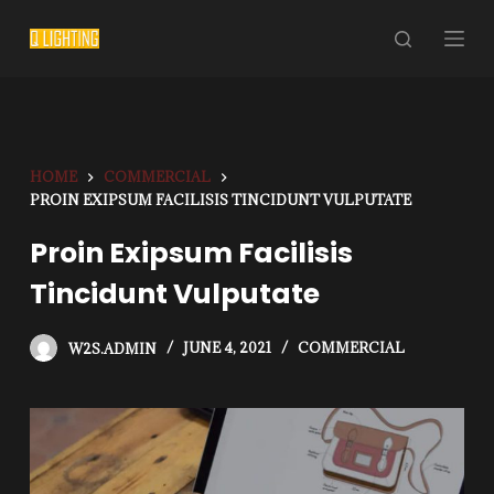
S
k
i
p
t
o
HOME
COMMERCIAL
c
PROIN EXIPSUM FACILISIS TINCIDUNT VULPUTATE
o
Proin Exipsum Facilisis
n
t
Tincidunt Vulputate
e
n
W2S.ADMIN
JUNE 4, 2021
COMMERCIAL
t