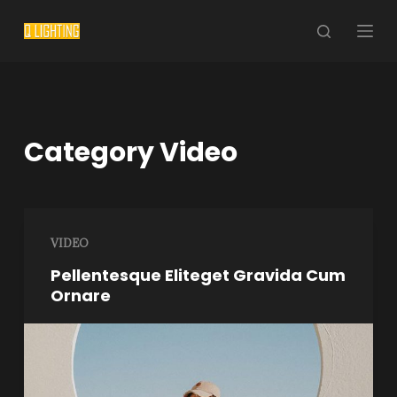
S
k
i
p
t
o
Category
Video
c
o
n
t
VIDEO
e
n
Pellentesque Eliteget Gravida Cum
Ornare
t